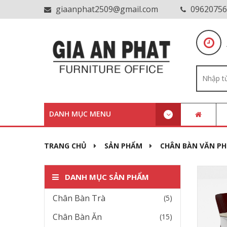
giaanphat2509@gmail.com
09620756
DANH MỤC MENU
TRANG CHỦ
SẢN PHẨM
CHÂN BÀN VĂN P
DANH MỤC SẢN PHẨM
Chân Bàn Trà
(5)
Chân Bàn Ăn
(15)