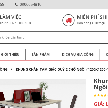
58
0906654810
LÀM VIỆC
MIỄN PHÍ SHI
Thứ 2 - CN : 8.00 - 18.00
Đơn hàng > 20 triệu
GIỚI THIỆU
SẢN PHẨM
DỊCH VỤ GIA CÔNG
HÒNG
KHUNG CHÂN TAM GIÁC QUỲ 2 CHỔ NGỒI (1200X1200-1
Khun
Ngồi
GIÁ: 