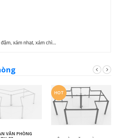
 đậm, xám nhạt, xám chì...
hòng
HOT
HOT
ÀN VĂN PHÒNG