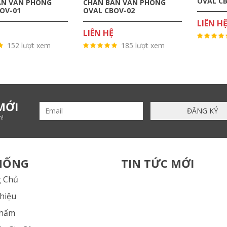
OVAL C
ÀN VĂN PHÒNG
CHÂN BÀN VĂN PHÒNG
OV-01
OVAL CBOV-02
LIÊN H
LIÊN HỆ
152 lượt xem
185 lượt xem
MỚI
n!
HỐNG
TIN TỨC MỚI
 Chủ
Thiệu
Phẩm