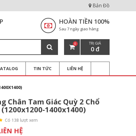
Bản Đồ
P
HOÀN TIỀN 100%
Sau 7 ngày giao hàng
TRỊ GIÁ
0
0 đ
CATALOG
TIN TỨC
LIÊN HỆ
400X1400)
g Chân Tam Giác Quỳ 2 Chổ
 (1200x1200-1400x1400)
Có 138 lượt xem
LIÊN HỆ