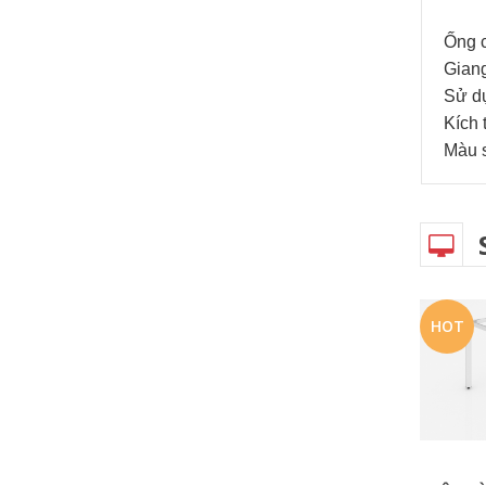
Ống 
Giang
Sử dụ
Kích
Màu s
HOT
HOT