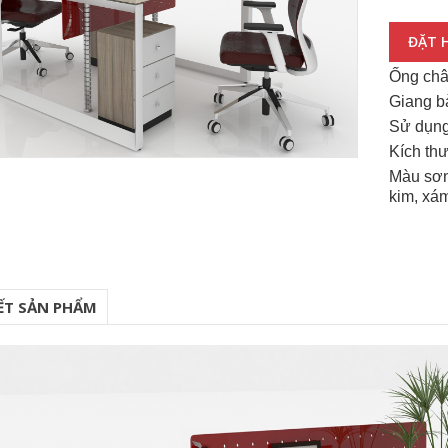
ĐẶT 
Ống châ
Giang b
Sử dụng
Kích th
Màu sơn 
kim, xám
IẾT SẢN PHẨM