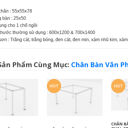
chân : 55x55x78
 bàn : 25x50
ng cho 1 chổ ngồi
 thước thường sử dụng : 600x1200 & 700x1400
ơn : Trắng cát, trắng bóng, đen cát, đen mịn, xám nhũ kim, xám
Sản Phẩm Cùng Mục:
Chân Bàn Văn P
HOT
HOT
CHÂN B