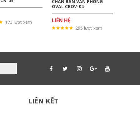
BOV-03
CHÂN BÀN VĂN PHÒNG
CHÂN B
OVAL CBOV-04
OVAL C
Ệ
LIÊN HỆ
LIÊN H
173 lượt xem
295 lượt xem
LIÊN KẾT