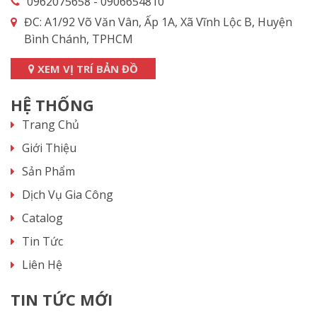
0962075658 - 0906654810
ĐC: A1/92 Võ Văn Vân, Ấp 1A, Xã Vĩnh Lộc B, Huyện
Bình Chánh, TPHCM
XEM VỊ TRÍ BẢN ĐỒ
HỆ THỐNG
Trang Chủ
Giới Thiệu
Sản Phẩm
Dịch Vụ Gia Công
Catalog
Tin Tức
Liên Hệ
TIN TỨC MỚI