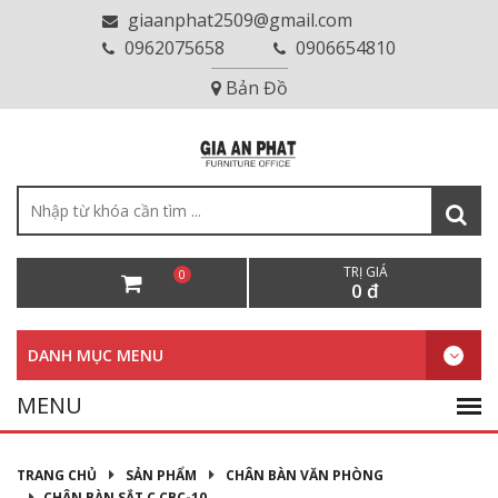
giaanphat2509@gmail.com
0962075658
0906654810
Bản Đồ
TRỊ GIÁ
0
0 đ
DANH MỤC MENU
TRANG CHỦ
SẢN PHẨM
CHÂN BÀN VĂN PHÒNG
CHÂN BÀN SẮT C CBC-10