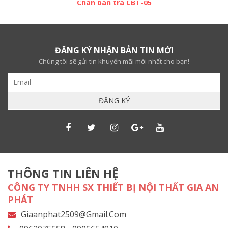
Chân bàn trà CBT-05
ĐĂNG KÝ NHẬN BẢN TIN MỚI
Chúng tôi sẽ gửi tin khuyến mãi mới nhất cho bạn!
THÔNG TIN LIÊN HỆ
CÔNG TY TNHH SX THIẾT BỊ NỘI THẤT GIA AN
PHÁT
Giaanphat2509@gmail.com