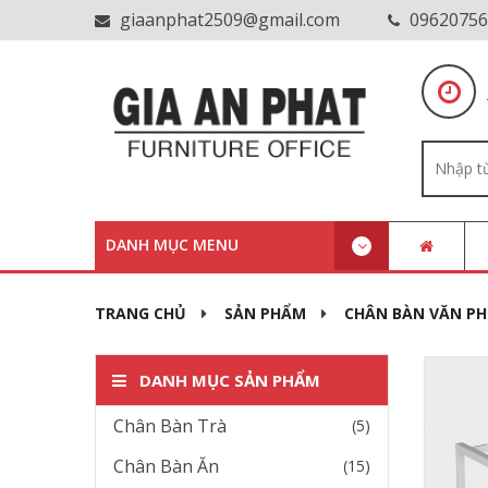
giaanphat2509@gmail.com
09620756
DANH MỤC MENU
TRANG CHỦ
SẢN PHẨM
CHÂN BÀN VĂN P
DANH MỤC SẢN PHẨM
Chân Bàn Trà
(5)
Chân Bàn Ăn
(15)