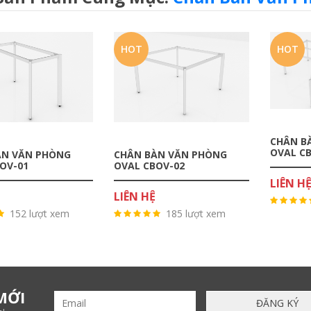
HOT
HOT
CHÂN B
OVAL C
ÀN VĂN PHÒNG
CHÂN BÀN VĂN PHÒNG
OV-01
OVAL CBOV-02
LIÊN H
LIÊN HỆ
152 lượt xem
185 lượt xem
MỚI