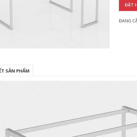
ĐẶT 
ĐANG C
IẾT SẢN PHẨM