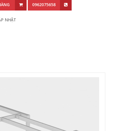
HÀNG
0962075658
ẬP NHẬT