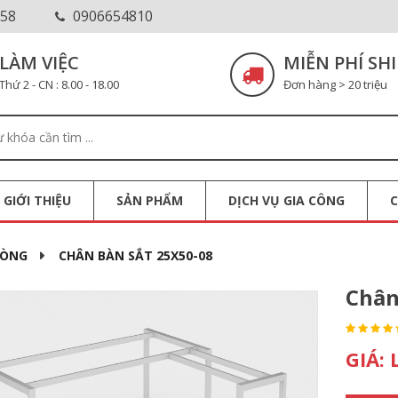
58
0906654810
LÀM VIỆC
MIỄN PHÍ SHI
Thứ 2 - CN : 8.00 - 18.00
Đơn hàng > 20 triệu
GIỚI THIỆU
SẢN PHẨM
DỊCH VỤ GIA CÔNG
HÒNG
CHÂN BÀN SẮT 25X50-08
Chân
GIÁ: 