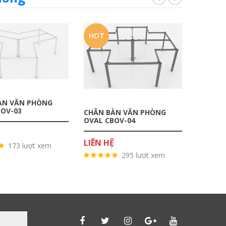
HOT
HOT
ÀN VĂN PHÒNG
BOV-03
CHÂN BÀN VĂN PHÒNG
CHÂN B
OVAL CBOV-04
OVAL C
Ệ
LIÊN HỆ
LIÊN H
173 lượt xem
295 lượt xem