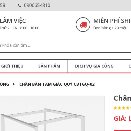
58
0906654810
LÀM VIỆC
MIỄN PHÍ SHI
Thứ 2 - CN : 8.00 - 18.00
Đơn hàng > 20 triệu
GIỚI THIỆU
SẢN PHẨM
DỊCH VỤ GIA CÔNG
HÒNG
CHÂN BÀN TAM GIÁC QUỲ CBTGQ-02
Chân
GIÁ: 