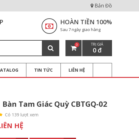
Bản Đồ
P
HOÀN TIỀN 100%
Sau 7 ngày giao hàng
TRỊ GIÁ
0
0 đ
CATALOG
TIN TỨC
LIÊN HỆ
 Bàn Tam Giác Quỳ CBTGQ-02
Có 139 lượt xem
LIÊN HỆ