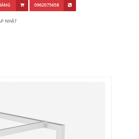
HÀNG
0962075658
ẬP NHẬT