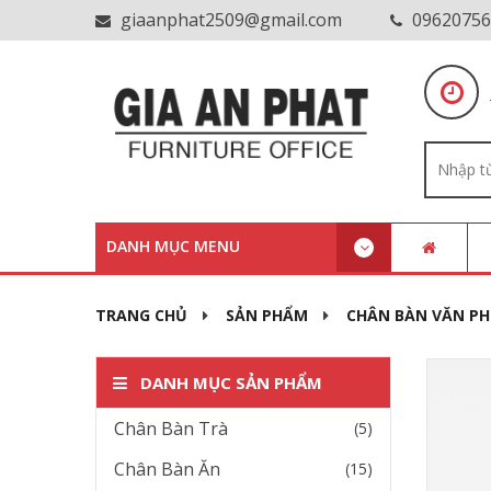
giaanphat2509@gmail.com
09620756
DANH MỤC MENU
TRANG CHỦ
SẢN PHẨM
CHÂN BÀN VĂN P
DANH MỤC SẢN PHẨM
Chân Bàn Trà
(5)
Chân Bàn Ăn
(15)