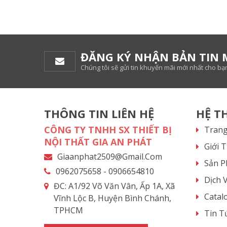
ĐĂNG KÝ NHẬN BẢN TIN 
Chúng tôi sẽ gửi tin khuyến mãi mới nhất cho bạ
THÔNG TIN LIÊN HỆ
HỆ T
CÔNG TY TNHH SX THIẾT BỊ
Trang
NỘI THẤT GIA AN PHÁT
Giới 
Giaanphat2509@gmail.com
Sản 
0962075658 - 0906654810
Dịch 
ĐC: A1/92 Võ Văn Vân, Ấp 1A, Xã
Catal
Vĩnh Lộc B, Huyện Bình Chánh,
TPHCM
Tin T