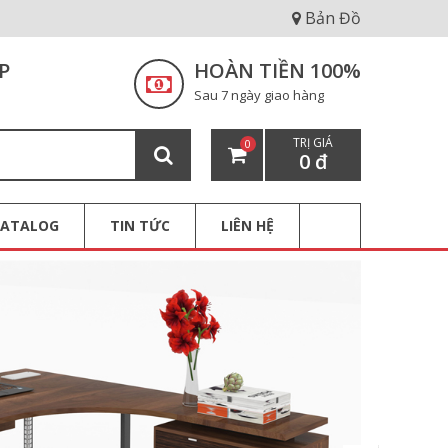
Bản Đồ
P
HOÀN TIỀN 100%
Sau 7 ngày giao hàng
TRỊ GIÁ
0
0 đ
CATALOG
TIN TỨC
LIÊN HỆ