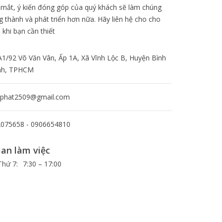
 mắt, ý kiến đóng góp của quý khách sẽ làm chúng
g thành và phát triển hơn nữa. Hãy liên hệ cho cho
 khi bạn cần thiết
A1/92 Võ Văn Vân, Ấp 1A, Xã Vĩnh Lộc B, Huyện Bình
nh, TPHCM
nphat2509@gmail.com
075658 - 0906654810
ian làm việc
Thứ 7:
7:30 – 17:00