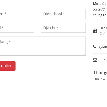
Mọi thắc
tôi trưởn
chúng tôi
ĐC: 
Chá
giaa
0962
Thời g
Thứ 2 – 