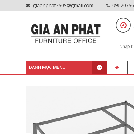
giaanphat2509@gmail.com
09620756
DANH MỤC MENU