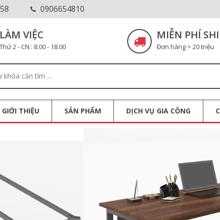
58
0906654810
LÀM VIỆC
MIỄN PHÍ SHI
Thứ 2 - CN : 8.00 - 18.00
Đơn hàng > 20 triệu
GIỚI THIỆU
SẢN PHẨM
DỊCH VỤ GIA CÔNG