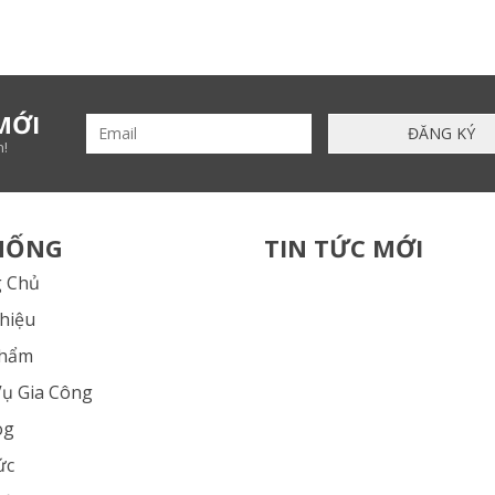
MỚI
n!
HỐNG
TIN TỨC MỚI
 Chủ
Thiệu
Phẩm
Vụ Gia Công
og
ức