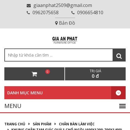
giaanphat2509@gmail.com
0962075658
0906654810
Bản Đồ
TRỊ GIÁ
0
0 đ
DANH MỤC MENU
TRANG CHỦ
SẢN PHẨM
CHÂN BÀN LÀM VIỆC
KHUNG CHÂN TAM GIÁC QUỲ 1 CHỔ NGỒI (600X1200-700X1400)