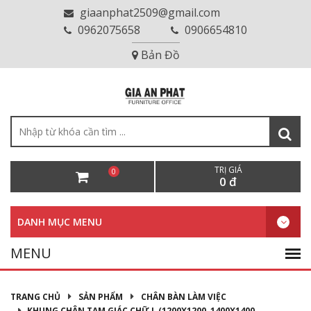
giaanphat2509@gmail.com
0962075658
0906654810
Bản Đồ
TRỊ GIÁ
0
0 đ
DANH MỤC MENU
TRANG CHỦ
SẢN PHẨM
CHÂN BÀN LÀM VIỆC
KHUNG CHÂN TAM GIÁC CHỮ L (1200X1200, 1400X1400,