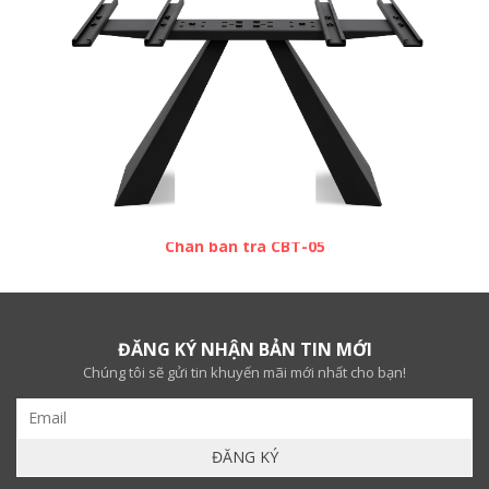
Chân bàn trà CBT-05
ĐĂNG KÝ NHẬN BẢN TIN MỚI
Chúng tôi sẽ gửi tin khuyến mãi mới nhất cho bạn!