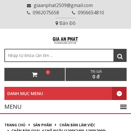
giaanphat2509@gmail.com
0962075658
0906654810
Bản Đồ
TRỊ GIÁ
0
0 đ
DANH MỤC MENU
TRANG CHỦ
SẢN PHẨM
CHÂN BÀN LÀM VIỆC
CHÂN BÀN OVAL 4 CHỔ NGỒI (1200X2400, 1200X2000)